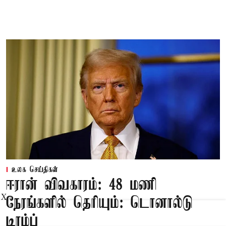
உலக செய்திகள்
ஈரான் விவகாரம்: 48 மணி
X
நேரங்களில் தெரியும்: டொனால்டு
டிரம்ப்