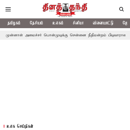
தமிழகம்
தேசியம்
உலகம்
சினிமா
விளையாட்டு
ஜோத
் அமைச்சர் பொன்முடிக்கு சென்னை நீதிமன்றம் பிடிவாராண்ட்
தொலை
உலக செய்திகள்