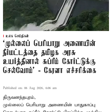
உலக செய்திகள்
‘முல்லைப் பெரியாறு அணையின்
நீர்மட்டத்தை தமிழக அரசு
உயர்த்தினால் சுப்ரீம் கோர்ட்டுக்கு
செல்வோம்' - கேரளா எச்சரிக்கை
Published on
:
06 Aug 2026, 6:06 am
திருவனந்தபுரம்,
முல்லைப் பெரியாறு அணையின் பாதுகாப்பு