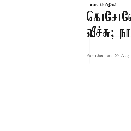
உலக செய்திகள்
கொசோவோ 
வீச்சு; ந
X
Published on
:
09 Aug 
கொசேவோ நாட்டின
பதவியேற்றுள்ள அல
அதிர்ச்சியை ஏற்பட