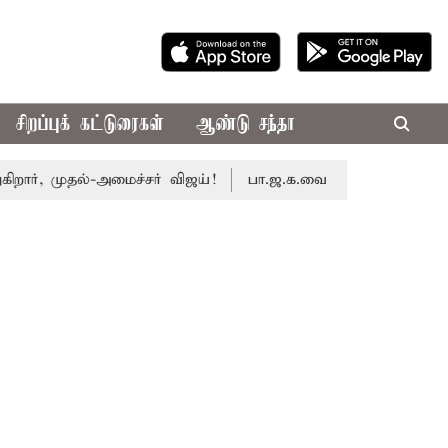
சிறப்புக் கட்டுரைகள்
ஆண்டு சந்தா
, முதல்-அமைச்சர் விஜய்!
பா.ஜ.க.வை நெருங்குகிறதா தி.மு.க