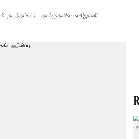
் நடத்தப்பட்ட தாக்குதலில் லரிஜானி
R