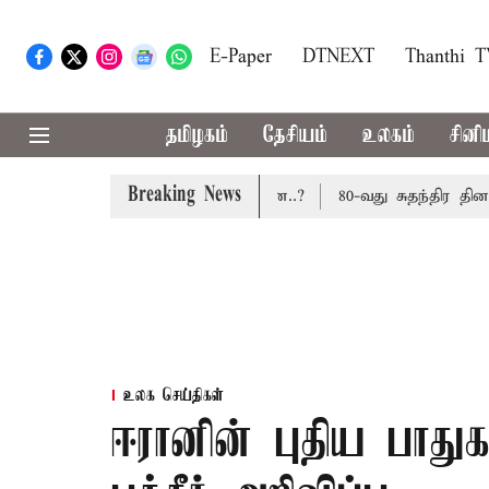
E-Paper
DTNEXT
Thanthi 
தமிழகம்
தேசியம்
உலகம்
சினி
Breaking News
டாது: மத்திய அரசு கூறுவதென்ன..?
80-வது சுதந்திர தினம்:
உலக செய்திகள்
ஈரானின் புதிய பாது