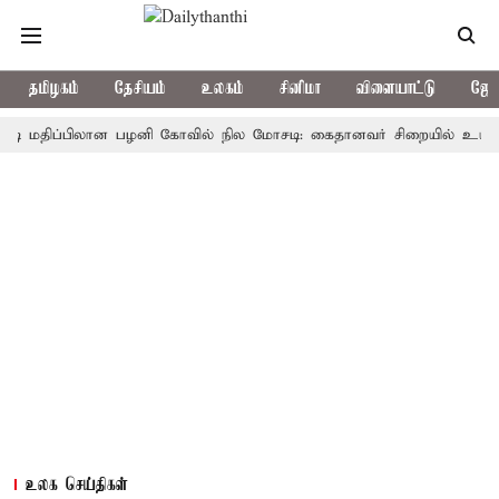
தமிழகம்
தேசியம்
உலகம்
சினிமா
விளையாட்டு
ஜோத
திப்பிலான பழனி கோவில் நில மோசடி: கைதானவர் சிறையில் உயிரிழப்பு
உலக செய்திகள்