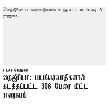
உலக செய்திகள்
நைஜீரியா: பயங்கரவாதிகளால்
கடத்தப்பட்ட 308 பேரை மீட்ட
ராணுவம்