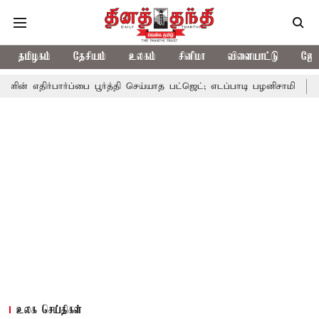
தமிழகம்
தேசியம்
உலகம்
சினிமா
விளையாட்டு
ஜோத
்பார்ப்பை பூர்த்தி செய்யாத பட்ஜெட்; எடப்பாடி பழனிசாமி
பட்ஜெட்டில
உலக செய்திகள்