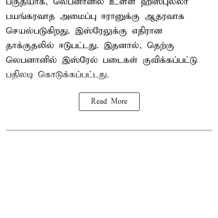
பகுதியாக, லெபனானில் உள்ள ஹிஸ்புல்லா
பயங்கரவாத அமைப்பு ஈரானுக்கு ஆதரவாக
செயல்படுகிறது. இஸ்ரேலுக்கு எதிரான
தாக்குதலில் ஈடுபட்டது. இதனால், தெற்கு
லெபனானில் இஸ்ரேல் படைகள் குவிக்கப்பட்டு
பதிலடி கொடுக்கப்பட்டது.
Read More