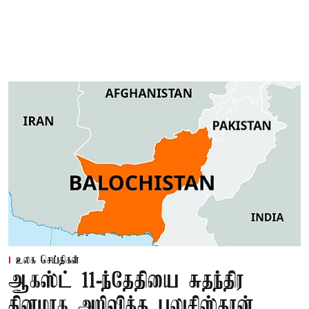
உலக செய்திகள்
ஆகஸ்ட் 11-ந்தேதியை சுதந்திர
தினமாக அறிவித்த பலுசிஸ்தான்