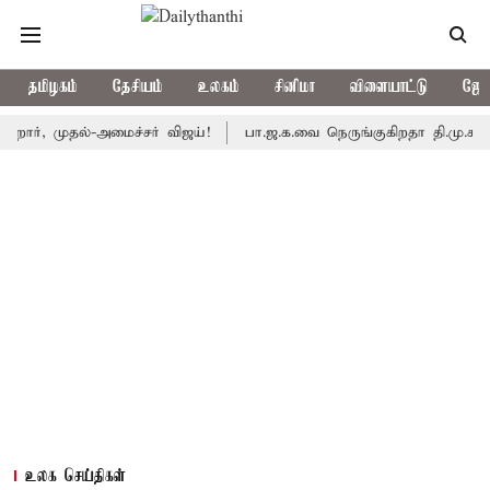
தமிழகம்
தேசியம்
உலகம்
சினிமா
விளையாட்டு
ஜோத
முதல்-அமைச்சர் விஜய்!
பா.ஜ.க.வை நெருங்குகிறதா தி.மு.க.? அனைத்த
உலக செய்திகள்