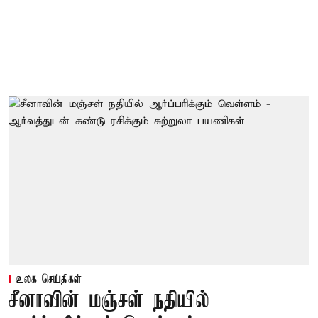
உலக செய்திகள்
சீனாவின் மஞ்சள் நதியில்