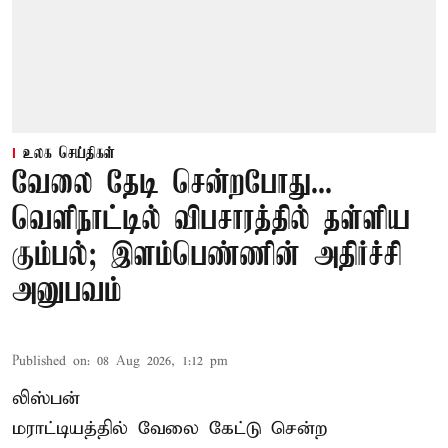
உலக செய்திகள்
வேலை தேடி சென்றபோது...
வெளிநாட்டில் விபசாரத்தில் தள்ளிய
கும்பல்; இளம்பெண்ணின் அதிர்ச்சி
அனுபவம்
Published on
:
08 Aug 2026, 1:12 pm
லிஸ்பன்
மராட்டியத்தில் வேலை கேட்டு சென்ற