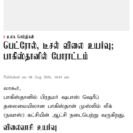
உலக செய்திகள்
பெட்ரோல், டீசல் விலை உயர்வு;
பாகிஸ்தானில் போராட்டம்
Published on
:
08 Aug 2026, 10:45 am
லாகூர்,
பாகிஸ்தானில் பிரதமர் ஷபாஸ் ஷெரீப்
தலைமையிலான
பாகிஸ்தான்
முஸ்லிம் லீக்
(நவாஸ்) கட்சியின் ஆட்சி நடைபெற்று வருகிறது.
விலைவாசி உயர்வு