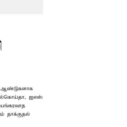
ி
பல ஆண்டுகளாக
ல்கொய்தா, ஐஎஸ்
பயங்கரவாத
ம் தாக்குதல்