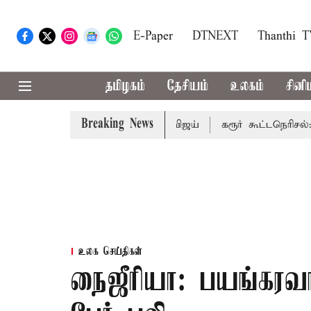
E-Paper
DTNEXT
Thanthi 
தமிழகம்
தேசியம்
உலகம்
சினி
Breaking News
 பாதிக்கும்: முதல்-அமைச்சர் விஜய்
கரூர் கூட்டநெரிசல்: இறந
உலக செய்திகள்
நைஜீரியா: பயங்கரவாத