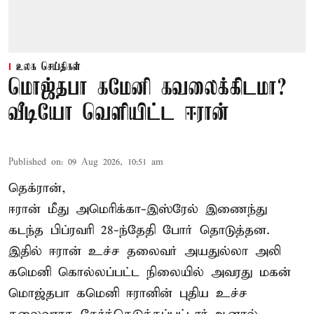
உலக செய்திகள்
மொஜ்தபா கமேனி கவலைக்கிடமா?
வீடியோ வெளியிட்ட ஈரான்
Published on
:
09 Aug 2026, 10:51 am
தெக்ரான்,
ஈரான் மீது அமெரிக்கா-இஸ்ரேல் இணைந்து
கடந்த பிப்ரவரி 28-ந்தேதி போர் தொடுத்தன.
இதில் ஈரான் உச்ச தலைவர் அயதுல்லா அலி
கமெனி கொல்லப்பட்ட நிலையில் அவரது மகன்
மொஜ்தபா கமெனி ஈரானின் புதிய உச்ச