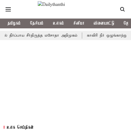
தமிழகம்
தேசியம்
உலகம்
சினிமா
விளையாட்டு
ஜோத
்ப்பாய சீர்திருத்த மசோதா அறிமுகம்
காவிரி நீர் ஒழுங்காற்று குழு ந
உலக செய்திகள்