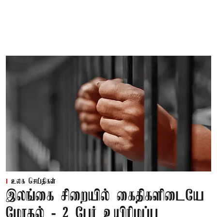
உலக செய்திகள்
இலங்கை சிறையில் கைதிகளிடையே
மோதல் - 2 பேர் உயிரிழப்பு