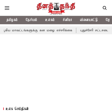
தமிழகம்
தேசியம்
உலகம்
சினிமா
விளையாட்டு
ஜோத
்டங்களுக்கு கன மழை எச்சரிக்கை
புதுச்சேரி சட்டசபையில் வரும் 24
உலக செய்திகள்