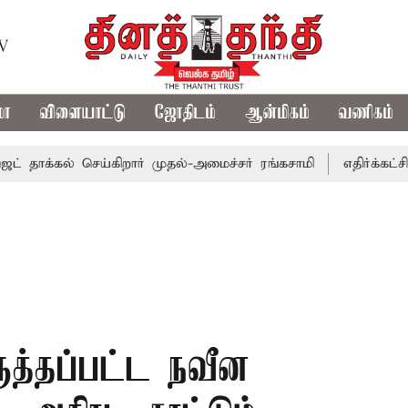
TV
மா
விளையாட்டு
ஜோதிடம்
ஆன்மிகம்
வணிகம்
்கல் செய்கிறார் முதல்-அமைச்சர் ரங்கசாமி
எதிர்க்கட்சிகள் 
ருத்தப்பட்ட நவீன