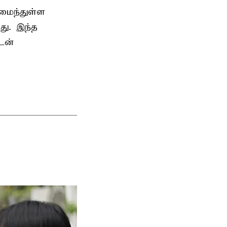
அமைந்துள்ள
து. இந்த
டன்