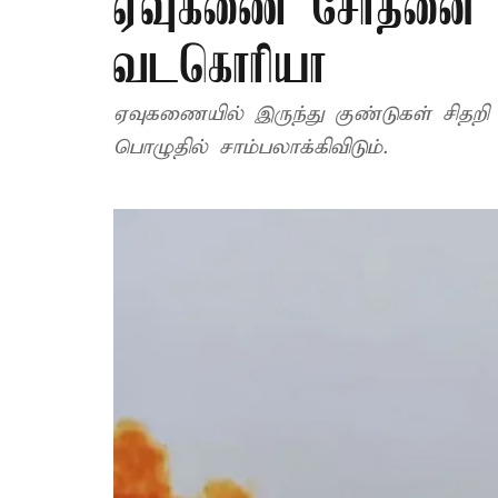
ஏவுகணை சோதனை - அ
வடகொரியா
ஏவுகணையில் இருந்து குண்டுகள் சிதறி 
பொழுதில் சாம்பலாக்கிவிடும்.