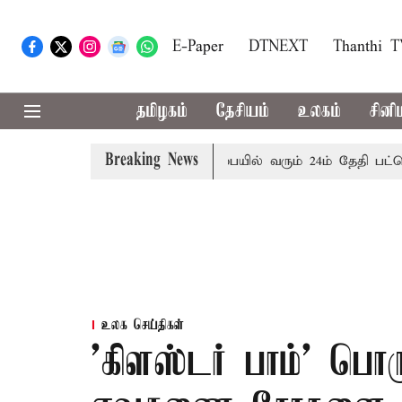
E-Paper
DTNEXT
Thanthi 
தமிழகம்
தேசியம்
உலகம்
சினி
Breaking News
ரிக்கை
புதுச்சேரி சட்டசபையில் வரும் 24ம் தேதி பட்ஜெட் தாக
உலக செய்திகள்
'கிளஸ்டர் பாம்' பொ