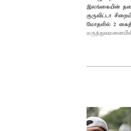
இலங்கையின் தலைந
குருவிட்டா சிறை
மோதலில் 2 கைதிக
மருத்துவமனையில்