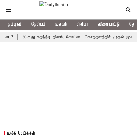
தமிழகம்
தேசியம்
உலகம்
சினிமா
விளையாட்டு
ஜோத
80-வது சுதந்திர தினம்: கோட்டை கொத்தளத்தில் முதல் முறையாக தேச
உலக செய்திகள்