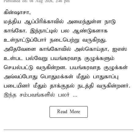
Published on
:
08 Aug 2026, 2:46 pm
கின்ஷாசா,
மத்திய ஆப்பிரிக்காவில் அமைந்துள்ள நாடு
காங்கோ
. இந்நாட்டில் பல ஆண்டுகளாக
உள்நாட்டுப்போர் நடைபெற்று வருகிறது.
அதேவேளை காங்கோவில் அல்கொய்தா, ஐஎஸ்
உள்பட பல்வேறு பயங்கரவாத குழுக்களும்
செயல்பட்டு வருகின்றன. பயங்கரவாத குழுக்கள்
அவ்வப்போது பொதுமக்கள் மீதும் பாதுகாப்பு
படையினர் மீதும் தாக்குதல் நடத்தி வருகின்றனர்.
இந்த சம்பவங்களில் பலர் ...
Read More