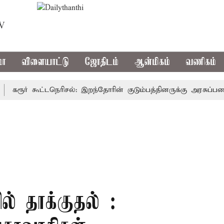
TV
மா
விளையாட்டு
ஜோதிடம்
ஆன்மிகம்
வணிகம்
ூர் கூட்டநெரிசல்: இறந்தோரின் குடும்பத்தினருக்கு அரசுப்பணி வழக
் தாக்குதல் :