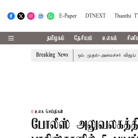
E-Paper
DTNEXT
Thanthi 
தமிழகம்
தேசியம்
உலகம்
சினி
Breaking News
்தை தொகுதி மறுவரையறை பாதிக்கும்: முதல்-அமைச்சர் விஜய்
கர
உலக செய்திகள்
போலீஸ் அலுவலகத்தில