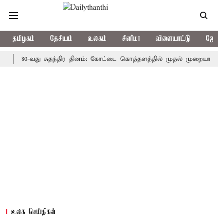
தமிழகம்
தேசியம்
உலகம்
சினிமா
விளையாட்டு
ஜோத
80-வது சுதந்திர தினம்: கோட்டை கொத்தளத்தில் முதல் முறையாக தேசிய க
உலக செய்திகள்