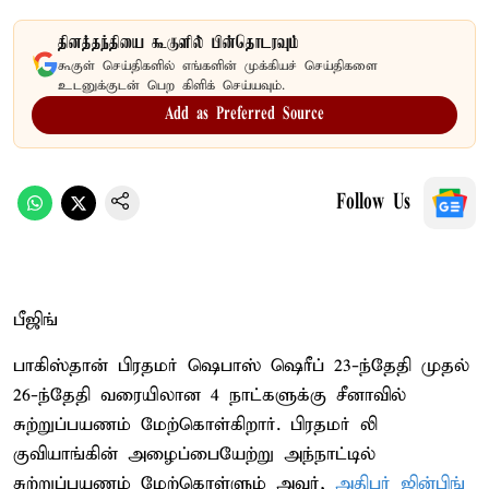
தினத்தந்தியை கூகுளில் பின்தொடரவும்
கூகுள் செய்திகளில் எங்களின் முக்கியச் செய்திகளை
உடனுக்குடன் பெற கிளிக் செய்யவும்.
Add as Preferred Source
Follow Us
பீஜிங்
பாகிஸ்தான் பிரதமர் ஷெபாஸ் ஷெரீப் 23-ந்தேதி முதல்
26-ந்தேதி வரையிலான 4 நாட்களுக்கு சீனாவில்
சுற்றுப்பயணம் மேற்கொள்கிறார். பிரதமர் லி
குவியாங்கின் அழைப்பையேற்று அந்நாட்டில்
சுற்றுப்பயணம் மேற்கொள்ளும் அவர்,
அதிபர் ஜின்பிங்