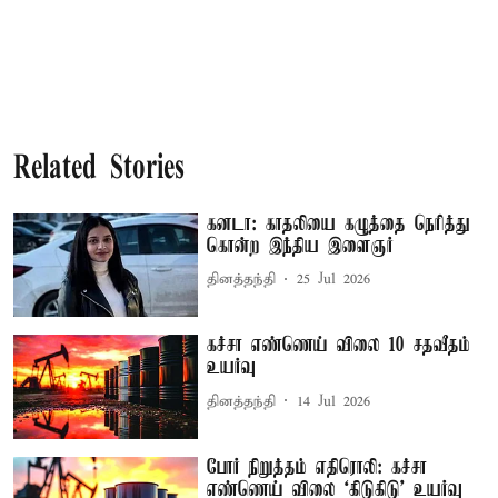
Related Stories
கனடா: காதலியை கழுத்தை நெரித்து
கொன்ற இந்திய இளைஞர்
தினத்தந்தி
25 Jul 2026
கச்சா எண்ணெய் விலை 10 சதவீதம்
உயர்வு
தினத்தந்தி
14 Jul 2026
போர் நிறுத்தம் எதிரொலி: கச்சா
எண்ணெய் விலை ‘கிடுகிடு’ உயர்வு