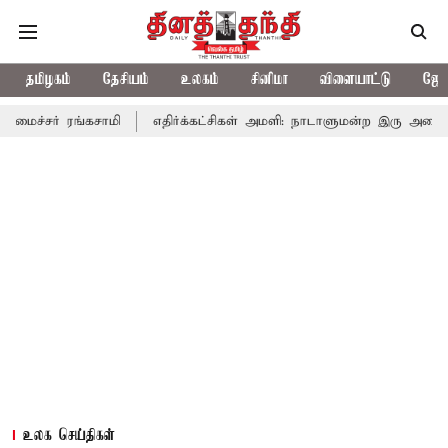
தமிழகம்
தேசியம்
உலகம்
சினிமா
விளையாட்டு
ஜோத
்கசாமி
எதிர்க்கட்சிகள் அமளி: நாடாளுமன்ற இரு அவைகளும் திங்கள
உலக செய்திகள்