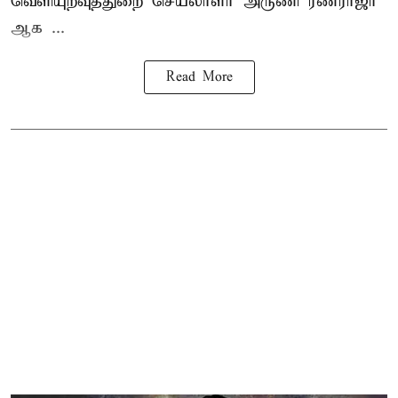
வெளியுறவுத்துறை செயலாளர் அருணி ரணராஜா
ஆக ...
Read More