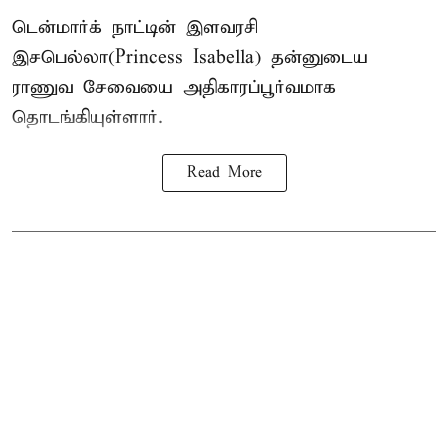
டென்மார்க் நாட்டின் இளவரசி
இசபெல்லா(Princess Isabella) தன்னுடைய
ராணுவ சேவையை அதிகாரப்பூர்வமாக
தொடங்கியுள்ளார்.
Read More