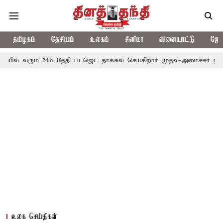
தமிழகம்
தேசியம்
உலகம்
சினிமா
விளையாட்டு
ஜோத
் 24ம் தேதி பட்ஜெட் தாக்கல் செய்கிறார் முதல்-அமைச்சர் ரங்கசாமி
எ
உலக செய்திகள்