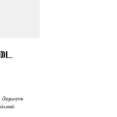
்டை
 பிரதமராக
சம்பவம்