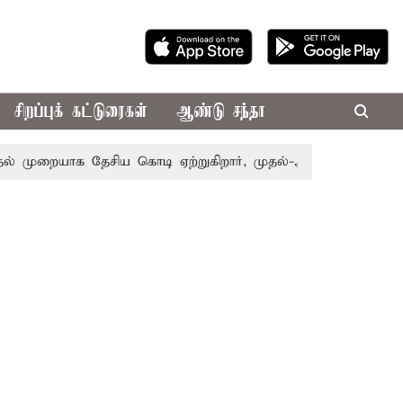
சிறப்புக் கட்டுரைகள்
ஆண்டு சந்தா
ுறையாக தேசிய கொடி ஏற்றுகிறார், முதல்-அமைச்சர் விஜய்!
ப