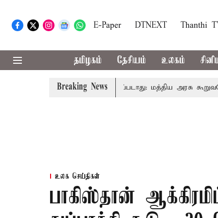
E-Paper
DTNEXT
Thanthi 
தமிழகம்
தேசியம்
உலகம்
சினி
Breaking News
னைவரிடமும் கட்டணம் வசூலிக்கப்படாது: மத்திய அரசு கூறுவதென்ன
உலக செய்திகள்
பாகிஸ்தான் ஆக்கிரமிப