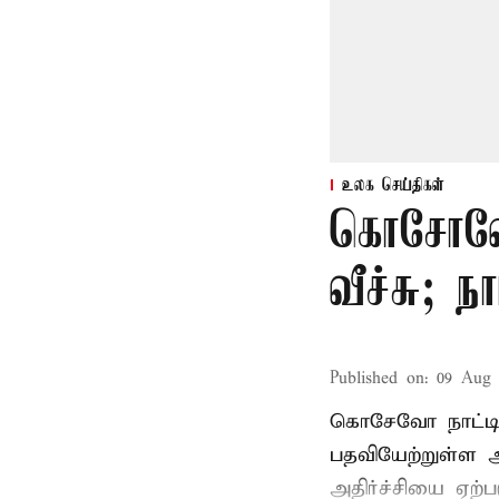
உலக செய்திகள்
கொசோவோ 
வீச்சு; ந
Published on
:
09 Aug 
கொசேவோ நாட்டின
பதவியேற்றுள்ள அல
அதிர்ச்சியை ஏற்பட