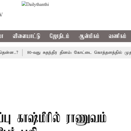
TV
மா
விளையாட்டு
ஜோதிடம்
ஆன்மிகம்
வணிகம்
..?
80-வது சுதந்திர தினம்: கோட்டை கொத்தளத்தில் முதல் ம
்பு காஷ்மீரில் ராணுவம்