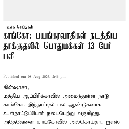
உலக செய்திகள்
காங்கோ: பயங்கரவாதிகள் நடத்திய
தாக்குதலில் பொதுமக்கள் 13 பேர்
பலி
Published on
:
08 Aug 2026, 2:46 pm
கின்ஷாசா,
மத்திய ஆப்பிரிக்காவில் அமைந்துள்ள நாடு
காங்கோ
. இந்நாட்டில் பல ஆண்டுகளாக
உள்நாட்டுப்போர் நடைபெற்று வருகிறது.
அதேவேளை காங்கோவில் அல்கொய்தா, ஐஎஸ்