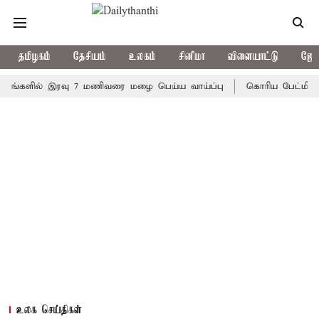
தமிழகம்
தேசியம்
உலகம்
சினிமா
விளையாட்டு
ஜோத
ளில் இரவு 7 மணிவரை மழை பெய்ய வாய்ப்பு
கொரிய பேட்மிண்டன் இறு
உலக செய்திகள்