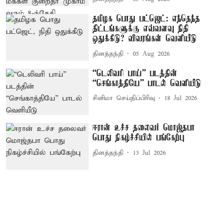
தமிழக பொது பட்ஜெட்: எந்தெந்த
திட்டங்களுக்கு எவ்வளவு நிதி
ஒதுக்கீடு? விவரங்கள் வெளியீடு
தினத்தந்தி
05 Aug 2026
“டெலிவரி பாய்” படத்தின்
“செங்காத்தியே” பாடல் வெளியீடு
சினிமா செய்திப்பிரிவு
18 Jul 2026
ஈரான் உச்ச தலைவர் மொஜ்தபா
பொது நிகழ்ச்சியில் பங்கேற்பு
தினத்தந்தி
13 Jul 2026