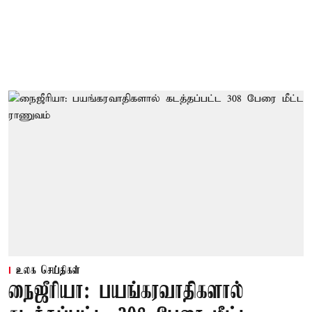
உலக செய்திகள்
நைஜீரியா: பயங்கரவாதிகளால்