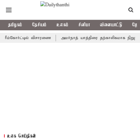
தமிழகம்
தேசியம்
உலகம்
சினிமா
விளையாட்டு
ஜோத
்கோர்ட்டில் விசாரணை
அமர்நாத் யாத்திரை தற்காலிகமாக நிறுத்தம்
உலக செய்திகள்