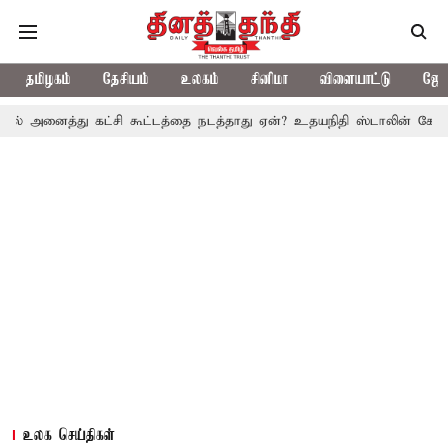
தமிழகம்
தேசியம்
உலகம்
சினிமா
விளையாட்டு
ஜோத
்து கட்சி கூட்டத்தை நடத்தாது ஏன்? உதயநிதி ஸ்டாலின் கேள்வி
த.வ
உலக செய்திகள்