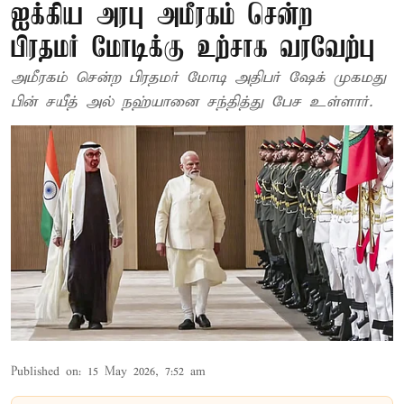
ஐக்கிய அரபு அமீரகம் சென்ற
பிரதமர் மோடிக்கு உற்சாக வரவேற்பு
அமீரகம் சென்ற பிரதமர் மோடி அதிபர் ஷேக் முகமது
பின் சயீத் அல் நஹ்யானை சந்தித்து பேச உள்ளார்.
Published on
:
15 May 2026, 7:52 am