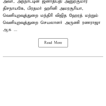
அவர், அந்நாட்டின் ஜனாதிபதி அனுரகுமார
திசநாயகே, பிரதமர் ஹரினி அமரசூரியா,
வெளியுறவுத்துறை மந்திரி விஜித ஹேரத் மற்றும்
வெளியுறவுத்துறை செயலாளர் அருணி ரணராஜா
ஆக ...
Read More