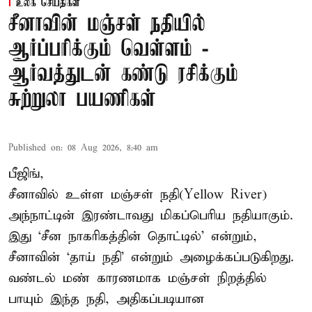
உலக செய்திகள்
சீனாவின் மஞ்சள் நதியில்
ஆர்ப்பரிக்கும் வெள்ளம் -
ஆர்வத்துடன் கண்டு ரசிக்கும்
சுற்றுலா பயணிகள்
Published on
:
08 Aug 2026, 8:40 am
பீஜிங்,
சீனாவில் உள்ள மஞ்சள் நதி(Yellow River)
அந்நாட்டின் இரண்டாவது மிகப்பெரிய நதியாகும்.
இது ‘சீன நாகரிகத்தின் தொட்டில்’ என்றும்,
சீனாவின் ‘தாய் நதி’ என்றும் அழைக்கப்படுகிறது.
வண்டல் மண் காரணமாக மஞ்சள் நிறத்தில்
பாயும் இந்த நதி, அதிகப்படியான