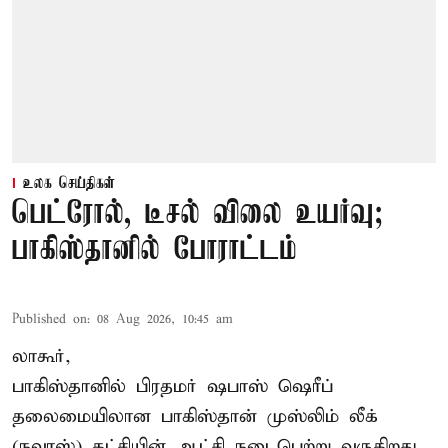
உலக செய்திகள்
பெட்ரோல், டீசல் விலை உயர்வு;
பாகிஸ்தானில் போராட்டம்
Published on
:
08 Aug 2026, 10:45 am
லாகூர்,
பாகிஸ்தானில் பிரதமர் ஷபாஸ் ஷெரீப்
தலைமையிலான
பாகிஸ்தான்
முஸ்லிம் லீக்
(நவாஸ்) கட்சியின் ஆட்சி நடைபெற்று வருகிறது.