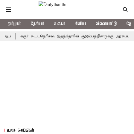
தமிழகம்
தேசியம்
உலகம்
சினிமா
விளையாட்டு
ஜோத
கரூர் கூட்டநெரிசல்: இறந்தோரின் குடும்பத்தினருக்கு அரசுப்பணி வழக்கு
உலக செய்திகள்