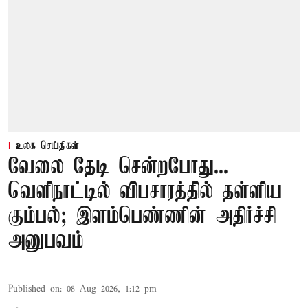
உலக செய்திகள்
வேலை தேடி சென்றபோது...
வெளிநாட்டில் விபசாரத்தில் தள்ளிய
கும்பல்; இளம்பெண்ணின் அதிர்ச்சி
அனுபவம்
Published on
:
08 Aug 2026, 1:12 pm