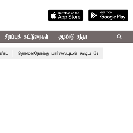
சிறப்புக் கட்டுரைகள்
ஆண்டு சந்தா
தொலைநோக்கு பார்வையுடன் கூடிய வேளாண் பட்ஜெட்: முதல்-