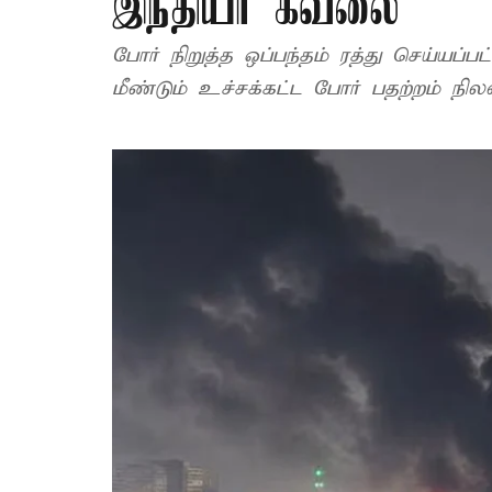
இந்தியா கவலை
போர் நிறுத்த ஒப்பந்தம் ரத்து செய்யப்ப
மீண்டும் உச்சக்கட்ட போர் பதற்றம் நிலவ