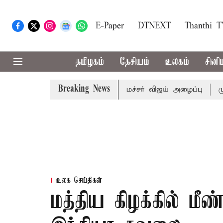
E-Paper
DTNEXT
Thanthi 
தமிழகம்
தேசியம்
உலகம்
சினி
Breaking News
்கள் கூட்டத்துக்கு முதல்-அமைச்சர் விஜய் அழைப்பு
முன்னாள
உலக செய்திகள்
மத்திய கிழக்கில் மீண்