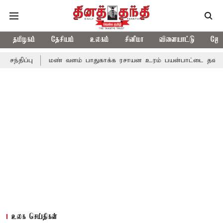
தமிழகம்
தேசியம்
உலகம்
சினிமா
விளையாட்டு
ஜோத
ப்பு
மண் வளம் பாதுகாக்க ரசாயன உரம் பயன்பாட்டை தவிர்க்க வே
உலக செய்திகள்