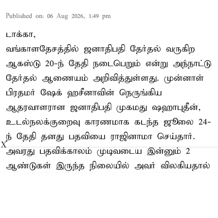
Published on
:
06 Aug 2026, 1:49 pm
டாக்கா,
வங்காளதேசத்தில் ஜனாதிபதி தேர்தல் வருகிற
ஆகஸ்டு 20-ந் தேதி நடைபெறும் என்று அந்நாட்டு
தேர்தல் ஆணையம் அறிவித்துள்ளது. முன்னாள்
பிரதமர் ஷேக் ஹசீனாவின் நெருங்கிய
ஆதரவாளரான ஜனாதிபதி முகமது ஷஹாபுதீன்,
உடல்நலக்குறைவு காரணமாக கடந்த ஜூலை 24-
ந் தேதி தனது பதவியை ராஜினாமா செய்தார்.
X
அவரது பதவிக்காலம் முடிவடைய இன்னும் 2
ஆண்டுகள் இருந்த நிலையில் அவர் விலகியதால்
புதிய ஜனாதிபதியை தேர்வு செய்வதற்கான ...
Read More