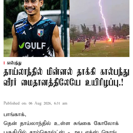
கால்பந்து
தாய்லாந்தில் மின்னல் தாக்கி கால்பந்து
வீரர் மைதானத்திலேயே உயிரிழப்பு.!
Published on
:
06 Aug 2026, 6:31 am
பாங்காக்,
தென் தாய்லாந்தில் உள்ள சுங்கை கோலோக்
பகுதியில் சாம்கொல்ட்ஸ் - அபு எக்ஸ் நொங்