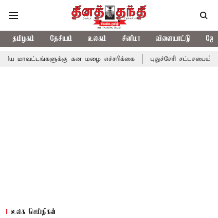
தமிழகம்
தேசியம்
உலகம்
சினிமா
விளையாட்டு
ஜோத
்களுக்கு கன மழை எச்சரிக்கை
புதுச்சேரி சட்டசபையில் வரும் 24ம் 
உலக செய்திகள்