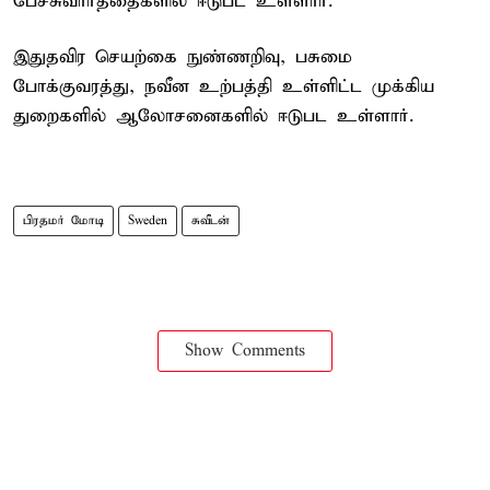
பேச்சுவார்த்தைகளில் ஈடுபட உள்ளார்.
இதுதவிர செயற்கை நுண்ணறிவு, பசுமை
போக்குவரத்து, நவீன உற்பத்தி உள்ளிட்ட முக்கிய
துறைகளில் ஆலோசனைகளில் ஈடுபட உள்ளார்.
பிரதமர் மோடி
Sweden
சுவீடன்
Show Comments