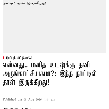
சிறப்புக் கட்டுரைகள்
என்னது.. மனித உடலுக்கு தனி
அருங்காட்சியகமா?: இந்த நாட்டில்
தான் இருக்கிறது!
Published on
:
08 Aug 2026, 1:14 am
ஆம்ஸ்டர்டாம்,