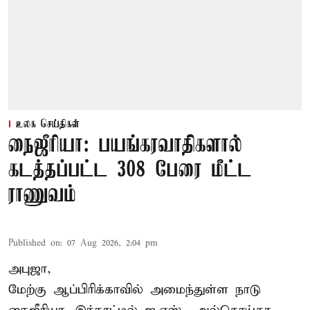
உலக செய்திகள்
நைஜீரியா: பயங்கரவாதிகளால்
கடத்தப்பட்ட 308 பேரை மீட்ட
ராணுவம்
Published on
:
07 Aug 2026, 2:04 pm
அபுஜா,
மேற்கு ஆப்பிரிக்காவில் அமைந்துள்ள நாடு