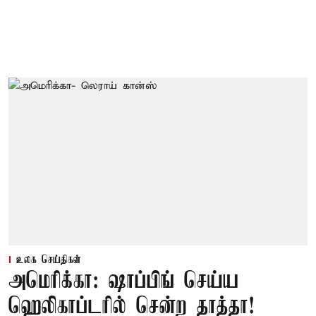
உலக செய்திகள்
அமெரிக்கா: ஷாப்பிங் செய்ய
ஹெலிகாப்டரில் சென்ற தாத்தா!