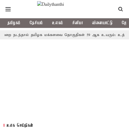
தமிழகம்
தேசியம்
உலகம்
சினிமா
விளையாட்டு
ஜோத
டந்தால் தமிழக மக்களவை தொகுதிகள் 59 ஆக உயரும்: உத்தேச பட்ட
உலக செய்திகள்