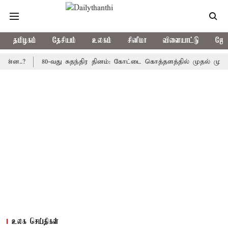
தமிழகம்
தேசியம்
உலகம்
சினிமா
விளையாட்டு
ஜோத
?
80-வது சுதந்திர தினம்: கோட்டை கொத்தளத்தில் முதல் முறையாக தே
உலக செய்திகள்