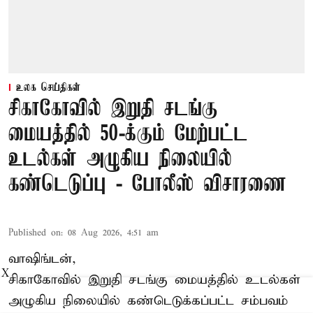
உலக செய்திகள்
சிகாகோவில் இறுதி சடங்கு
மையத்தில் 50-க்கும் மேற்பட்ட
உடல்கள் அழுகிய நிலையில்
கண்டெடுப்பு - போலீஸ் விசாரணை
Published on
:
08 Aug 2026, 4:51 am
வாஷிங்டன்,
X
சிகாகோவில் இறுதி சடங்கு மையத்தில் உடல்கள்
அழுகிய நிலையில் கண்டெடுக்கப்பட்ட சம்பவம்