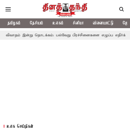
தமிழகம்
தேசியம்
உலகம்
சினிமா
விளையாட்டு
ஜோத
ன்று தொடக்கம்: பல்வேறு பிரச்சினைகளை எழுப்ப எதிர்க்கட்சிகள் திட்டம்
உலக செய்திகள்