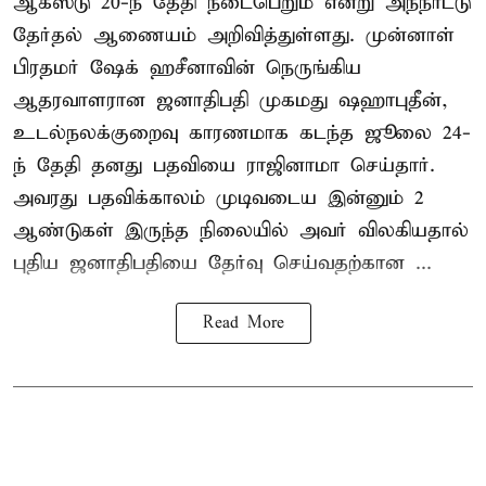
ஆகஸ்டு 20-ந் தேதி நடைபெறும் என்று அந்நாட்டு
தேர்தல் ஆணையம் அறிவித்துள்ளது. முன்னாள்
பிரதமர் ஷேக் ஹசீனாவின் நெருங்கிய
ஆதரவாளரான ஜனாதிபதி முகமது ஷஹாபுதீன்,
உடல்நலக்குறைவு காரணமாக கடந்த ஜூலை 24-
ந் தேதி தனது பதவியை ராஜினாமா செய்தார்.
அவரது பதவிக்காலம் முடிவடைய இன்னும் 2
ஆண்டுகள் இருந்த நிலையில் அவர் விலகியதால்
புதிய ஜனாதிபதியை தேர்வு செய்வதற்கான ...
Read More