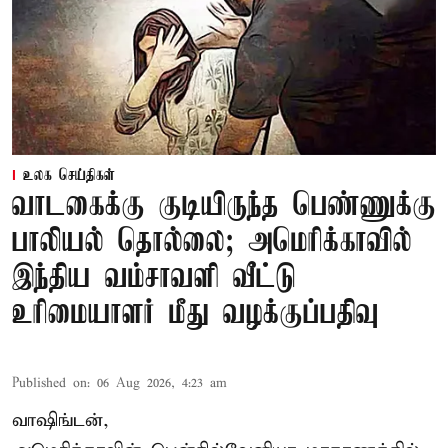
உலக செய்திகள்
வாடகைக்கு குடியிருந்த பெண்ணுக்கு
பாலியல் தொல்லை; அமெரிக்காவில்
இந்திய வம்சாவளி வீட்டு
உரிமையாளர் மீது வழக்குப்பதிவு
Published on
:
06 Aug 2026, 4:23 am
வாஷிங்டன்,