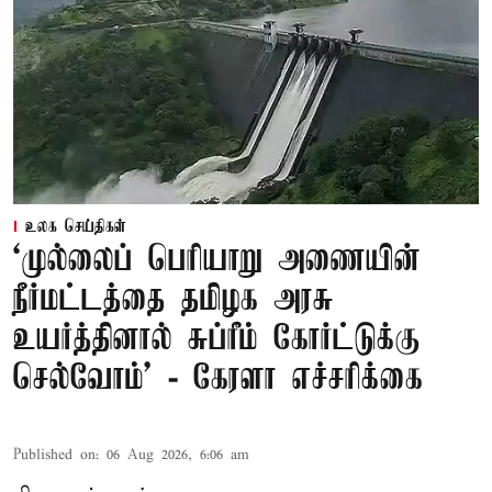
உலக செய்திகள்
‘முல்லைப் பெரியாறு அணையின்
நீர்மட்டத்தை தமிழக அரசு
உயர்த்தினால் சுப்ரீம் கோர்ட்டுக்கு
செல்வோம்' - கேரளா எச்சரிக்கை
Published on
:
06 Aug 2026, 6:06 am