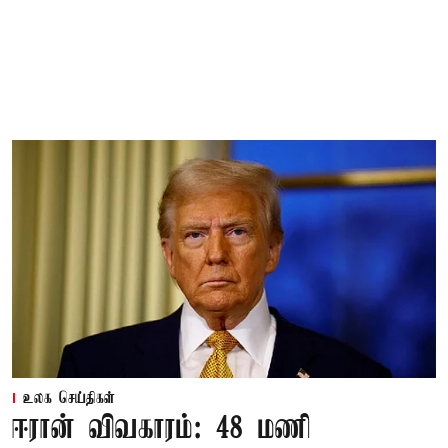
உலக செய்திகள்
ஈரான் விவகாரம்: 48 மணி