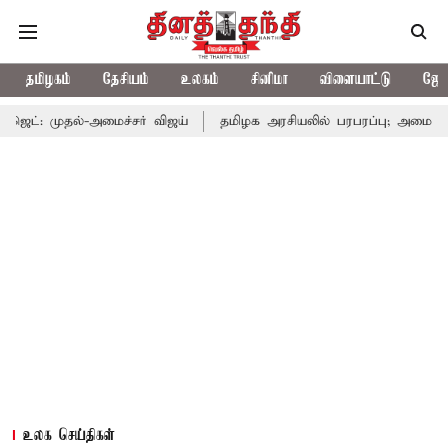
தமிழகம்
தேசியம்
உலகம்
சினிமா
விளையாட்டு
ஜோத
-அமைச்சர் விஜய்
தமிழக அரசியலில் பரபரப்பு; அமைச்சர் ஆனந்த் உட
உலக செய்திகள்