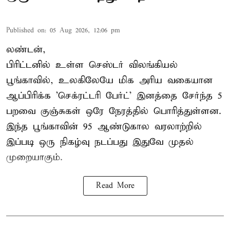
Published on
:
05 Aug 2026, 12:06 pm
லண்டன்,
பிரிட்டனில் உள்ள செஸ்டர்
விலங்கியல்
பூங்காவில்
, உலகிலேயே மிக அரிய வகையான
ஆப்பிரிக்க 'செக்ரட்டரி பேர்ட்' இனத்தை சேர்ந்த 5
பறவை குஞ்சுகள் ஒரே நேரத்தில் பொரித்துள்ளன.
இந்த பூங்காவின் 95 ஆண்டுகால வரலாற்றில்
இப்படி ஒரு நிகழ்வு நடப்பது இதுவே முதல்
முறையாகும்.
Read More