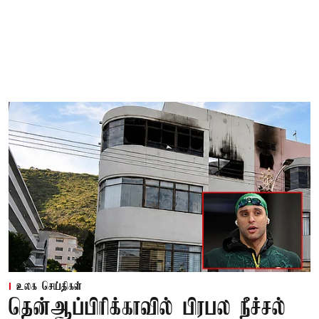
உலக செய்திகள்
தென்ஆப்பிரிக்காவில் பிரபல நீச்சல்