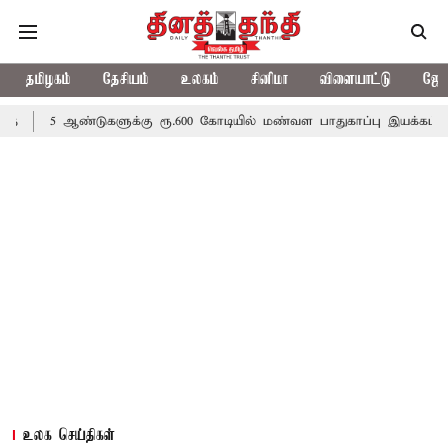
தமிழகம்
தேசியம்
உலகம்
சினிமா
விளையாட்டு
ஜோத
்டுகளுக்கு ரூ.600 கோடியில் மண்வள பாதுகாப்பு இயக்கம்
விவசாயிக
உலக செய்திகள்