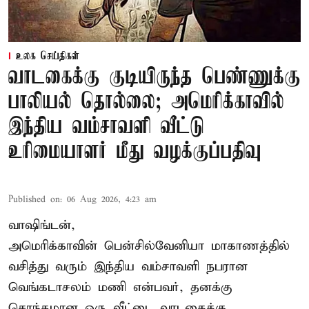
உலக செய்திகள்
வாடகைக்கு குடியிருந்த பெண்ணுக்கு
பாலியல் தொல்லை; அமெரிக்காவில்
இந்திய வம்சாவளி வீட்டு
உரிமையாளர் மீது வழக்குப்பதிவு
Published on
:
06 Aug 2026, 4:23 am
வாஷிங்டன்,
அமெரிக்காவின் பென்சில்வேனியா மாகாணத்தில்
வசித்து வரும் இந்திய வம்சாவளி நபரான
வெங்கடாசலம் மணி என்பவர், தனக்கு
சொந்தமான ஒரு வீட்டை வாடகைக்கு