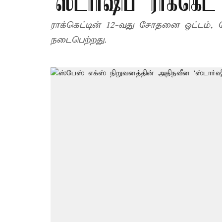
‘ஸ்டார்ஷிப்’ ராக்க
ராக்கெட்டின் 12-வது சோதனை ஓட்டம், 
நடைபெற்றது.