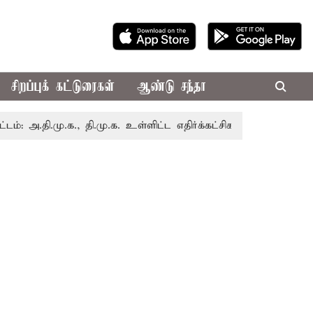
சிறப்புக் கட்டுரைகள்
ஆண்டு சந்தா
ி.மு.க., தி.மு.க. உள்ளிட்ட எதிர்க்கட்சிகள் புறக்கணிப்பு
செ