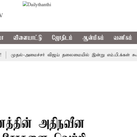
TV
மா
விளையாட்டு
ஜோதிடம்
ஆன்மிகம்
வணிகம்
முதல்-அமைச்சர் விஜய் தலைமையில் இன்று எம்.பி.க்கள் கூட்டம்: அ.த
னத்தின் அதிநவீன