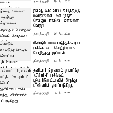
தினத்தந்தி
29 Jul 2026
நிலவு, செவ்வாய் கிரகத்திற்கு
மனிதர்களை அழைத்துச்
செல்லும் ராக்கெட் சோதனை
வெற்றி
தினத்தந்தி
26 Jul 2026
மீண்டும் பயன்படுத்தக்கூடிய
ராக்கெட்டை வெற்றிகரமாக
சோதித்தது ஜப்பான்
தினத்தந்தி
12 Jul 2026
தனியார் நிறுவனம் தயாரித்த
‘விக்ரம்-1' ராக்கெட்
ஸ்ரீஹரிகோட்டாவில் இருந்து
விண்ணில் ஏவப்படுகிறது
தினத்தந்தி
06 Jul 2026