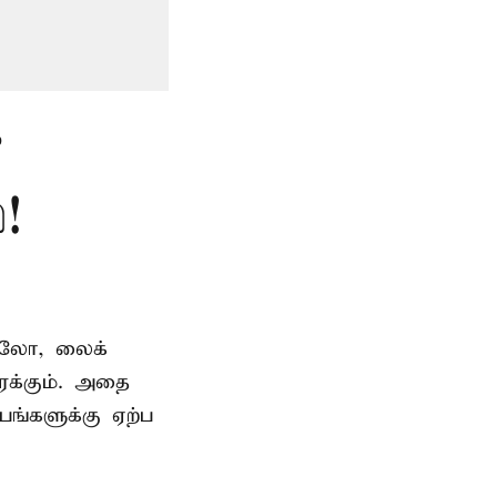
’
்!
தாலோ, லைக்
ைக்கும். அதை
பங்களுக்கு ஏற்ப