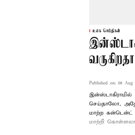
உலக செய்திகள்
இன்ஸ்டாகி
வருகிறதா?
Published on
:
08 Aug 
இன்ஸ்டாகிராமில
செய்தாலோ, அதே 
மாற்ற கன்டென்ட் 
மாற்றி கொள்ளலா