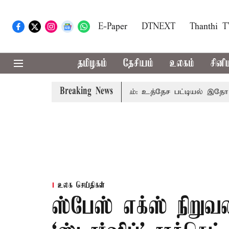
E-Paper
DTNEXT
Thanthi 
தமிழகம்
தேசியம்
உலகம்
சினி
Breaking News
வை தொகுதிகள் 59 ஆக உயரும்: உத்தேச பட்டியல் இதோ!
உலக செய்திகள்
ஸ்பேஸ் எக்ஸ் நிறுவ