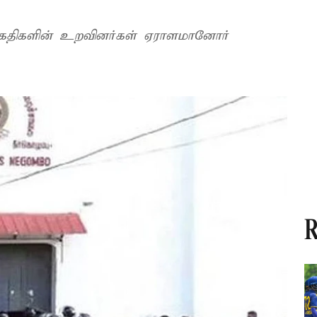
கைதிகளின் உறவினர்கள் ஏராளமானோர்
R