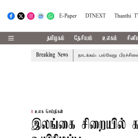
E-Paper
DTNEXT
Thanthi 
தமிழகம்
தேசியம்
உலகம்
சினி
Breaking News
 மீதான விவாதம் இன்று தொடக்கம்: பல்வேறு பிரச்சினைகளை எழுப்ப
உலக செய்திகள்
இலங்கை சிறையில் க