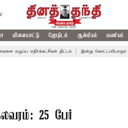
TV
மா
விளையாட்டு
ஜோதிடம்
ஆன்மிகம்
வணிகம்
 எதிர்க்கட்சிகள் திட்டம்
இன்று கொட்டப்போகும் கனமழை.. எ
லவரம்: 25 பேர்