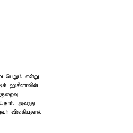
டைபெறும் என்று
ேக் ஹசீனாவின்
குறைவு
தார். அவரது
வர் விலகியதால்