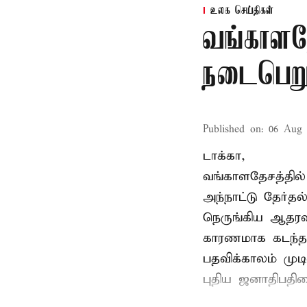
உலக செய்திகள்
வங்காளதே
நடைபெறும
Published on
:
06 Aug 
டாக்கா,
வங்காளதேசத்தில்
அந்நாட்டு தேர்த
நெருங்கிய ஆதரவ
காரணமாக கடந்த
பதவிக்காலம் மு
புதிய ஜனாதிபதிய