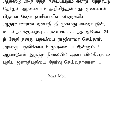
ஆகஸ்டு 20-ந் தேதி நடைபெறும் என்று அந்நாட்டு
தேர்தல் ஆணையம் அறிவித்துள்ளது. முன்னாள்
பிரதமர் ஷேக் ஹசீனாவின் நெருங்கிய
ஆதரவாளரான ஜனாதிபதி முகமது ஷஹாபுதீன்,
உடல்நலக்குறைவு காரணமாக கடந்த ஜூலை 24-
ந் தேதி தனது பதவியை ராஜினாமா செய்தார்.
அவரது பதவிக்காலம் முடிவடைய இன்னும் 2
ஆண்டுகள் இருந்த நிலையில் அவர் விலகியதால்
புதிய ஜனாதிபதியை தேர்வு செய்வதற்கான ...
Read More