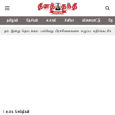
தமிழகம்
தேசியம்
உலகம்
சினிமா
விளையாட்டு
ஜோத
தொடக்கம்: பல்வேறு பிரச்சினைகளை எழுப்ப எதிர்க்கட்சிகள் திட்டம்
உலக செய்திகள்