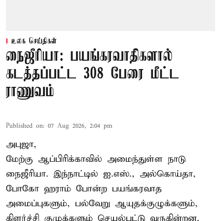
உலக செய்திகள்
நைஜீரியா: பயங்கரவாதிகளால்
கடத்தப்பட்ட 308 பேரை மீட்ட
ராணுவம்
Published on
:
07 Aug 2026, 2:04 pm
அபுஜா,
மேற்கு ஆப்பிரிக்காவில் அமைந்துள்ள நாடு
நைஜீரியா. இந்நாட்டில் ஐ.எஸ்., அல்கொய்தா,
போகோ ஹராம் போன்ற பயங்கரவாத
அமைப்புகளும், பல்வேறு ஆயுதக்குழுக்களும்,
கிளர்ச்சி குழுக்களும் செயல்பட்டு வருகின்றன.