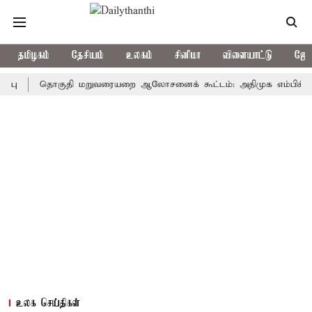
தமிழகம்
தேசியம்
உலகம்
சினிமா
விளையாட்டு
ஜோத
தொகுதி மறுவரையறை ஆலோசனைக் கூட்டம்: அதிமுக எம்பிக்கள் புறக்
உலக செய்திகள்