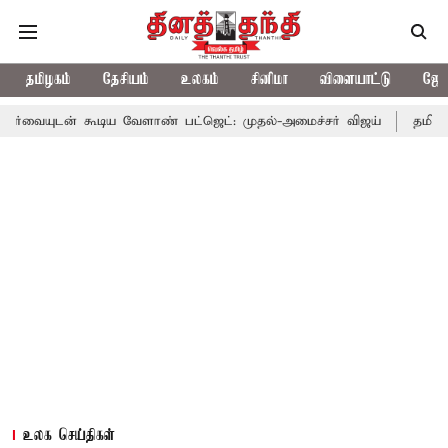
தமிழகம்
தேசியம்
உலகம்
சினிமா
விளையாட்டு
ஜோத
ூடிய வேளாண் பட்ஜெட்: முதல்-அமைச்சர் விஜய்
தமிழக அரசியலில் 
உலக செய்திகள்