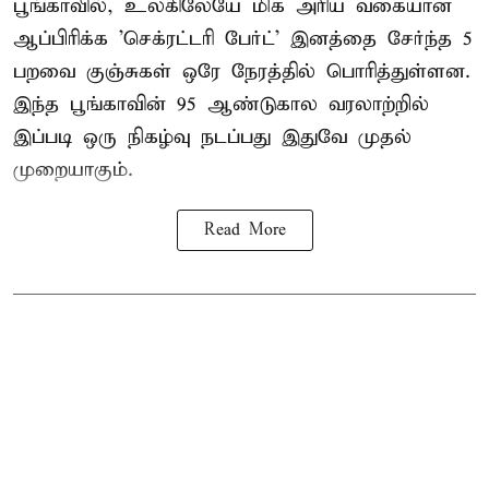
பூங்காவில்
, உலகிலேயே மிக அரிய வகையான
ஆப்பிரிக்க 'செக்ரட்டரி பேர்ட்' இனத்தை சேர்ந்த 5
பறவை குஞ்சுகள் ஒரே நேரத்தில் பொரித்துள்ளன.
இந்த பூங்காவின் 95 ஆண்டுகால வரலாற்றில்
இப்படி ஒரு நிகழ்வு நடப்பது இதுவே முதல்
முறையாகும்.
Read More