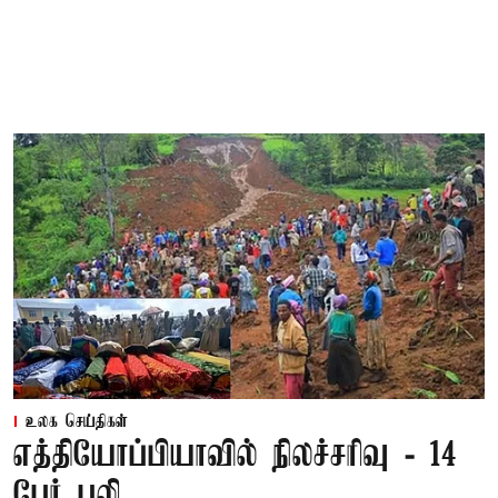
உலக செய்திகள்
எத்தியோப்பியாவில் நிலச்சரிவு - 14
பேர் பலி