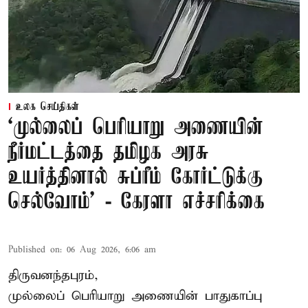
உலக செய்திகள்
‘முல்லைப் பெரியாறு அணையின்
நீர்மட்டத்தை தமிழக அரசு
உயர்த்தினால் சுப்ரீம் கோர்ட்டுக்கு
செல்வோம்' - கேரளா எச்சரிக்கை
Published on
:
06 Aug 2026, 6:06 am
திருவனந்தபுரம்,
முல்லைப் பெரியாறு அணையின் பாதுகாப்பு