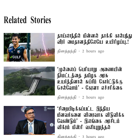
Related Stories
தாய்லாந்தில் மின்னல் தாக்கி கால்பந்து
வீரர் மைதானத்திலேயே உயிரிழப்பு.!
தினத்தந்தி
2 hours ago
‘முல்லைப் பெரியாறு அணையின்
நீர்மட்டத்தை தமிழக அரசு
உயர்த்தினால் சுப்ரீம் கோர்ட்டுக்கு
செல்வோம்' - கேரளா எச்சரிக்கை
தினத்தந்தி
2 hours ago
‘சிறைபிடிக்கப்பட்ட இந்திய
மீனவர்களை விரைவாக விடுவிக்க
வேண்டும்' - இலங்கை அரசிடம்
விக்ரம் மிஸ்ரி வலியுறுத்தல்
தினத்தந்தி
3 hours ago