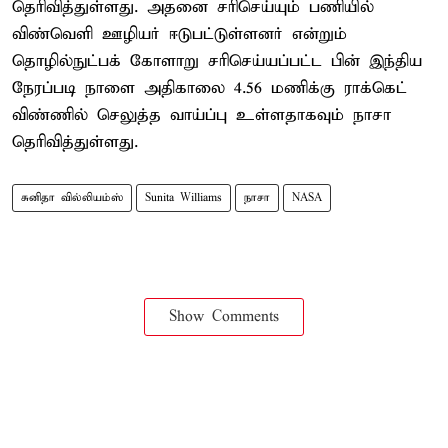
தெரிவித்துள்ளது. அதனை சரிசெய்யும் பணியில்
விண்வெளி ஊழியர் ஈடுபட்டுள்ளனர் என்றும்
தொழில்நுட்பக் கோளாறு சரிசெய்யப்பட்ட பின் இந்திய
நேரப்படி நாளை அதிகாலை 4.56 மணிக்கு ராக்கெட்
விண்ணில் செலுத்த வாய்ப்பு உள்ளதாகவும் நாசா
தெரிவித்துள்ளது.
சுனிதா வில்லியம்ஸ்
Sunita Williams
நாசா
NASA
Show Comments