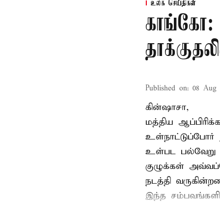
உலக செய்திகள்
காங்கோ:
தாக்குதல
Published on
:
08 Aug 
கின்ஷாசா,
மத்திய ஆப்பிரிக
உள்நாட்டுப்போர
உள்பட பல்வேறு 
குழுக்கள் அவ்வப்
நடத்தி வருகின்றன
இந்த சம்பவங்களில