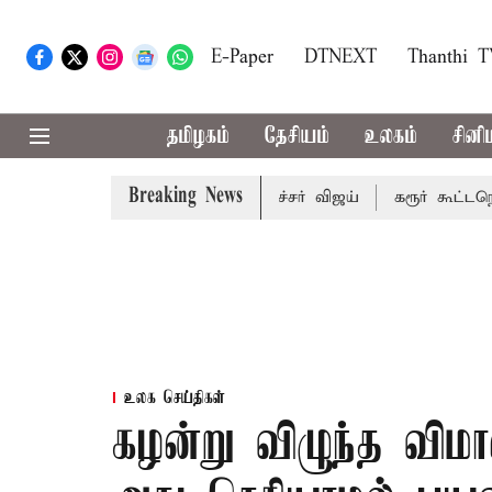
E-Paper
DTNEXT
Thanthi 
தமிழகம்
தேசியம்
உலகம்
சினி
Breaking News
ரையறை பாதிக்கும்: முதல்-அமைச்சர் விஜய்
கரூர் கூட்டநெரிசல
உலக செய்திகள்
கழன்று விழுந்த விமா