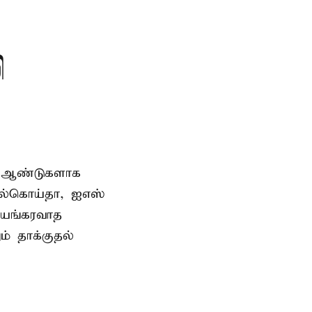
ி
பல ஆண்டுகளாக
ல்கொய்தா, ஐஎஸ்
பயங்கரவாத
ம் தாக்குதல்