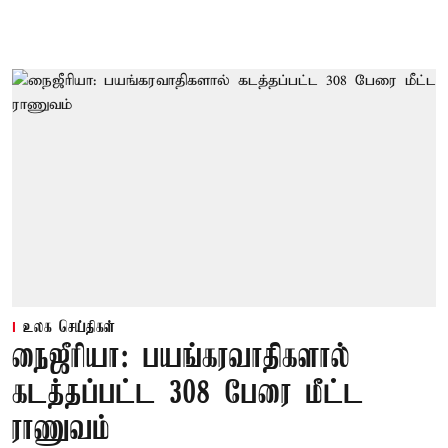
உலக செய்திகள்
நைஜீரியா: பயங்கரவாதிகளால்
கடத்தப்பட்ட 308 பேரை மீட்ட
ராணுவம்