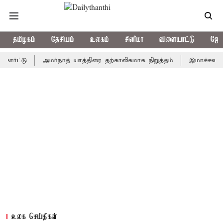
தமிழகம்
தேசியம்
உலகம்
சினிமா
விளையாட்டு
ஜோத
டு
அமர்நாத் யாத்திரை தற்காலிகமாக நிறுத்தம்
இமாச்சலத்தில் பேர
உலக செய்திகள்