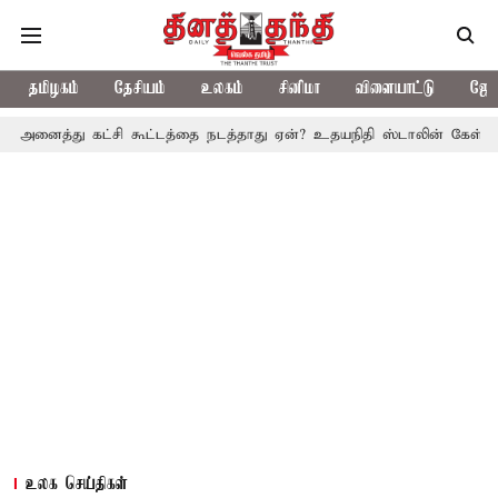
தமிழகம்
தேசியம்
உலகம்
சினிமா
விளையாட்டு
ஜோத
 கட்சி கூட்டத்தை நடத்தாது ஏன்? உதயநிதி ஸ்டாலின் கேள்வி
த.வெ.க.
உலக செய்திகள்