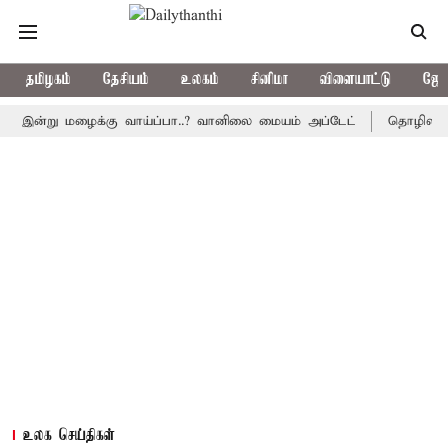
தமிழகம்
தேசியம்
உலகம்
சினிமா
விளையாட்டு
ஜோத
்று மழைக்கு வாய்ப்பா..? வானிலை மையம் அப்டேட்
தொழிலில் சாதனை 
உலக செய்திகள்