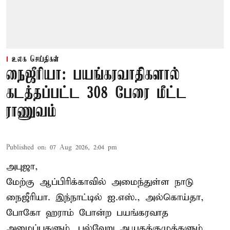
உலக செய்திகள்
நைஜீரியா: பயங்கரவாதிகளால்
கடத்தப்பட்ட 308 பேரை மீட்ட
ராணுவம்
Published on
:
07 Aug 2026, 2:04 pm
அபுஜா,
மேற்கு ஆப்பிரிக்காவில் அமைந்துள்ள நாடு
நைஜீரியா. இந்நாட்டில் ஐ.எஸ்., அல்கொய்தா,
போகோ ஹராம் போன்ற பயங்கரவாத
அமைப்புகளும், பல்வேறு ஆயுதக்குழுக்களும்,