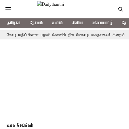
தமிழகம்
தேசியம்
உலகம்
சினிமா
விளையாட்டு
ஜோத
டி மதிப்பிலான பழனி கோவில் நில மோசடி: கைதானவர் சிறையில் உயிரிழப
உலக செய்திகள்