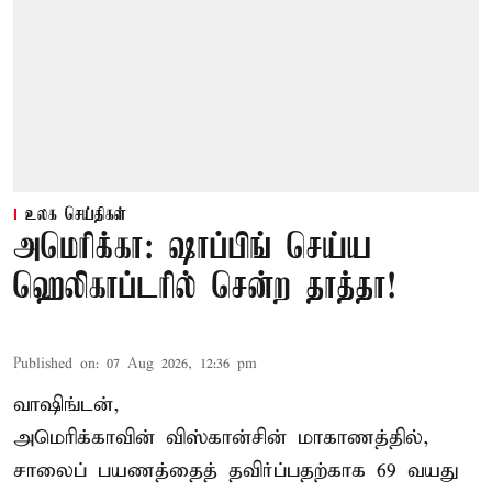
உலக செய்திகள்
அமெரிக்கா: ஷாப்பிங் செய்ய
ஹெலிகாப்டரில் சென்ற தாத்தா!
Published on
:
07 Aug 2026, 12:36 pm
வாஷிங்டன்,
அமெரிக்காவின் விஸ்கான்சின் மாகாணத்தில்,
சாலைப் பயணத்தைத் தவிர்ப்பதற்காக 69 வயது