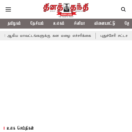
தமிழகம்
தேசியம்
உலகம்
சினிமா
விளையாட்டு
ஜோத
வட்டங்களுக்கு கன மழை எச்சரிக்கை
புதுச்சேரி சட்டசபையில் வரும் 
உலக செய்திகள்