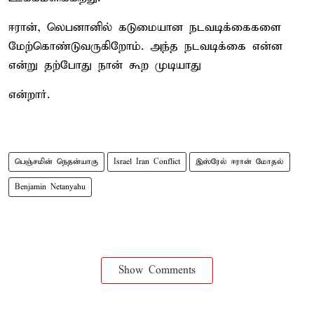
ஈரான், லெபனானில் கடுமையான நடவடிக்கைகளை
மேற்கொண்டுவருகிறோம். அந்த நடவடிக்கை என்ன
என்று தற்போது நான் கூற முடியாது
என்றார்.
பெஞ்சமின் நெதன்யாகு
Israel Iran Conflict
இஸ்ரேல் ஈரான் மோதல்
Benjamin Netanyahu
Show Comments