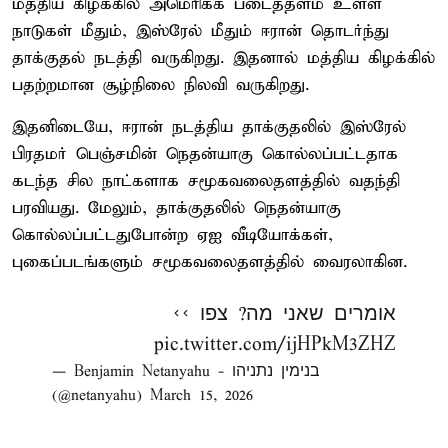
மத்திய கிழக்கில் அமெரிக்க படைத்தளம் உள்ள
நாடுகள் மீதும், இஸ்ரேல் மீதும் ஈரான் தொடர்ந்து
தாக்குதல் நடத்தி வருகிறது. இதனால் மத்திய கிழக்கில்
பதற்றமான சூழ்நிலை நிலவி வருகிறது.
இதனிடையே, ஈரான் நடத்திய தாக்குதலில் இஸ்ரேல்
பிரதமர் பெஞ்சமின் நெதன்யாகு கொல்லப்பட்டதாக
கடந்த சில நாட்களாக சமூகவலைதளத்தில் வதந்தி
பரவியது. மேலும், தாக்குதலில் நெதன்யாகு
கொல்லப்பட்டதுபோன்ற ஏஐ வீடியோக்கள்,
புகைப்படங்களும் சமூகவலைதளத்தில் வைரலாகின.
אומרים שאני מה? צפו >>
pic.twitter.com/ijHPkM3ZHZ
— Benjamin Netanyahu - בנימין נתניהו
(@netanyahu)
March 15, 2026