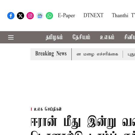
E-Paper
DTNEXT
Thanthi 
தமிழகம்
தேசியம்
உலகம்
சினி
Breaking News
ி ஆகிய மாவட்டங்களுக்கு கன மழை எச்சரிக்கை
புதுச்சேரி ச
உலக செய்திகள்
ஈரான் மீது இன்று வ