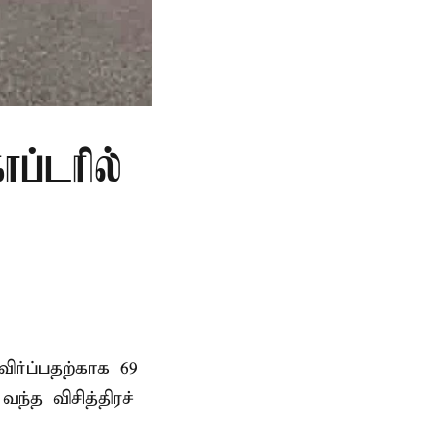
ப்டரில்
ர்ப்பதற்காக 69
்த விசித்திரச்