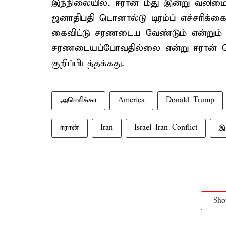
இந்நிலையில், ஈரான் மீது இன்று வலிமை
ஜனாதிபதி டொனால்டு டிரம்ப் எச்சரிக்க
கைவிட்டு சரணடைய வேண்டும் என்றும் ட
சரணடையப்போவதில்லை என்று ஈரான் தொட
குறிப்பிடத்தக்கது.
அமெரிக்கா
America
Donald Trump
ஈரான்
Iran
Israel Iran Conflict
இ
Sh