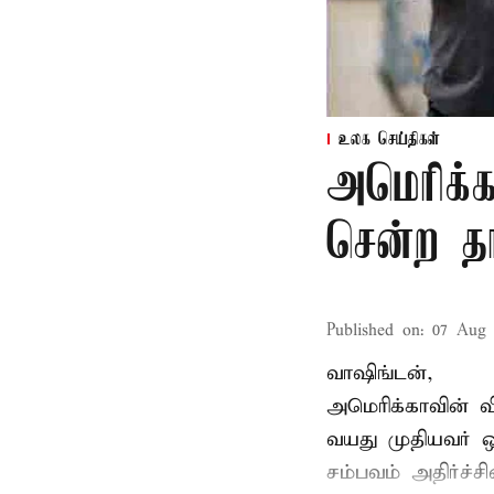
உலக செய்திகள்
அமெரிக்க
சென்ற தா
Published on
:
07 Aug 
வாஷிங்டன்,
அமெரிக்காவின் வ
வயது
முதியவர்
ஒர
சம்பவம் அதிர்ச்ச