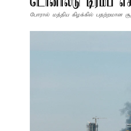
டொனால்டு டிரம்ப் எச
போரால் மத்திய கிழக்கில் பதற்றமான சூ