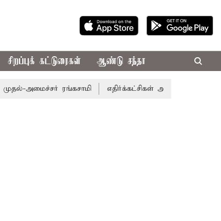
சிறப்புக் கட்டுரைகள்
ஆண்டு சந்தா
அமைச்சர் ரங்கசாமி
எதிர்க்கட்சிகள் அமளி: நாடாளுமன்ற இரு