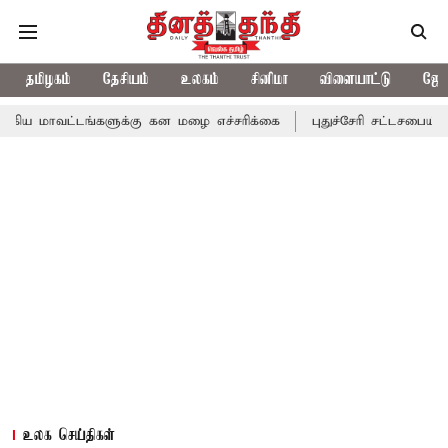
தமிழகம்
தேசியம்
உலகம்
சினிமா
விளையாட்டு
ஜோத
ங்களுக்கு கன மழை எச்சரிக்கை
புதுச்சேரி சட்டசபையில் வரும் 24ம்
உலக செய்திகள்