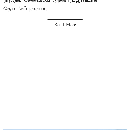
ராணுவ சேவையை அதிகாரப்பூர்வமாக
தொடங்கியுள்ளார்.
Read More