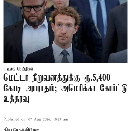
உலக செய்திகள்
மெட்டா நிறுவனத்துக்கு ரூ.5,400
கோடி அபராதம்; அமெரிக்கா கோர்ட்டு
உத்தரவு
Published on
:
07 Aug 2026, 10:23 am
நியூமெக்சிகோ,