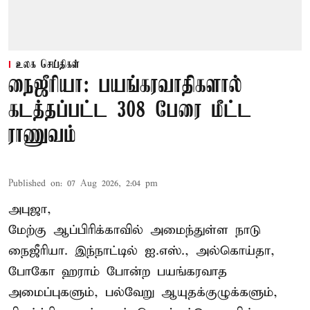
உலக செய்திகள்
நைஜீரியா: பயங்கரவாதிகளால்
கடத்தப்பட்ட 308 பேரை மீட்ட
ராணுவம்
Published on
:
07 Aug 2026, 2:04 pm
அபுஜா,
மேற்கு ஆப்பிரிக்காவில் அமைந்துள்ள நாடு
நைஜீரியா. இந்நாட்டில் ஐ.எஸ்., அல்கொய்தா,
போகோ ஹராம் போன்ற பயங்கரவாத
அமைப்புகளும், பல்வேறு ஆயுதக்குழுக்களும்,