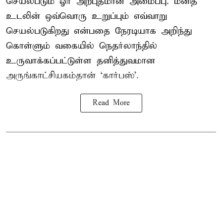
செயல்படும் ஓர் அற்புதமான அமைப்பு. மனித
உடலின் ஒவ்வொரு உறுப்பும் எவ்வாறு
செயல்படுகிறது என்பதை நேரடியாக அறிந்து
கொள்ளும் வகையில் நெதர்லாந்தில்
உருவாக்கப்பட்டுள்ள தனித்துவமான
அருங்காட்சியகம்தான் ‘கார்பஸ்’.
Read More