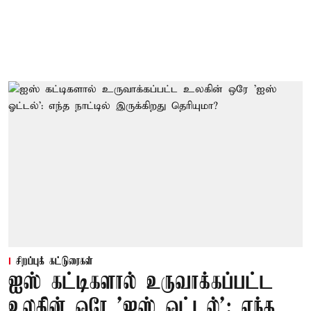
சிறப்புக் கட்டுரைகள்
ஐஸ் கட்டிகளால் உருவாக்கப்பட்ட
உலகின் ஒரே 'ஐஸ் ஓட்டல்': எந்த