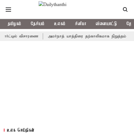
தமிழகம்
தேசியம்
உலகம்
சினிமா
விளையாட்டு
ஜோத
்டில் விசாரணை
அமர்நாத் யாத்திரை தற்காலிகமாக நிறுத்தம்
இமாச்ச
உலக செய்திகள்