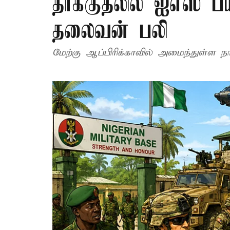
தாக்குதலில் ஐஎஸ் 
தலைவன் பலி
மேற்கு ஆப்பிரிக்காவில் அமைந்துள்ள நா