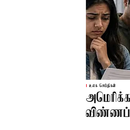
உலக செய்திகள்
அமெரிக்க
விண்ணப்ப