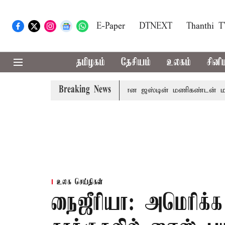
E-Paper
DTNEXT
Thanthi 
தமிழகம்
தேசியம்
உலகம்
சினி
Breaking News
ல மோசடி வழக்கில் கைதான ஜஸ்டின் மணிகண்டன் மருத்துவமன
உலக செய்திகள்
நைஜீரியா: அமெரிக்