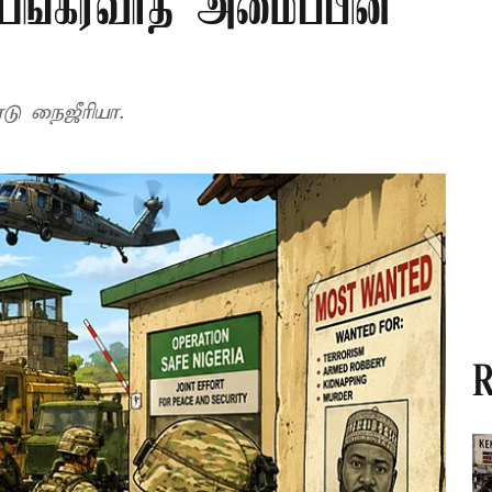
பயங்கரவாத அமைப்பின்
டு நைஜீரியா.
R