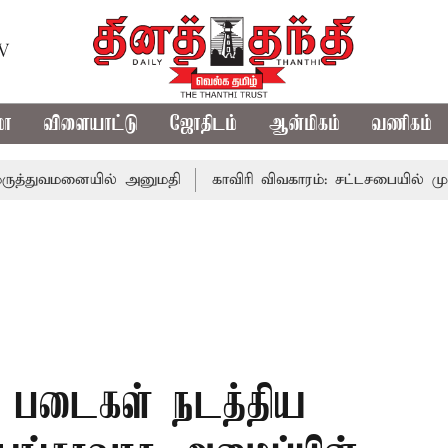
TV
மா
விளையாட்டு
ஜோதிடம்
ஆன்மிகம்
வணிகம்
ையில் அனுமதி
காவிரி விவகாரம்: சட்டசபையில் முதல்-அமை
க படைகள் நடத்திய