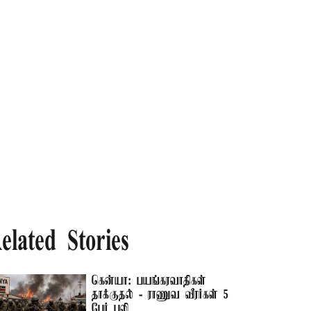
elated Stories
கென்யா: பயங்கரவாதிகள்
தாக்குதல் - ராணுவ வீரர்கள் 5
பேர் பலி