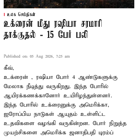
உலக செய்திகள்
உக்ரைன் மீது ரஷியா சரமாரி
தாக்குதல் - 15 பேர் பலி
Published on
:
05 Aug 2026, 7:25 am
கீவ்,
உக்ரைன்
, ரஷியா போர் 4 ஆண்டுகளுக்கு
மேலாக நீடித்து வருகிறது. இந்த போரில்
ஆயிரக்கணக்கானோர் உயிரிழந்துள்ளனர்.
இந்த போரில் உக்ரைனுக்கு அமெரிக்கா,
ஐரோப்பிய நாடுகள் ஆயுதம் உள்ளிட்ட
உதவிகளை வழங்கி வருகின்றன. போர் நிறுத்த
முயற்சிகளை அமெரிக்க ஜனாதிபதி டிரம்ப்