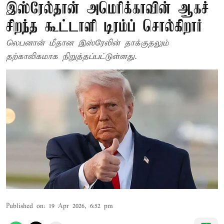
இஸ்ரேல்தான் அமெரிக்காவின் ஆகச்
சிறந்த கூட்டாளி டிரம்ப் சொல்கிறார்
லெபனான் மீதான இஸ்ரேலின் தாக்குதலும்
தற்காலிகமாக நிறுத்தப்பட்டுள்ளது.
Published on
:
19 Apr 2026, 6:52 pm