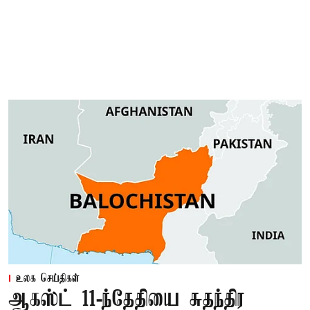
உலக செய்திகள்
ஆகஸ்ட் 11-ந்தேதியை சுதந்திர