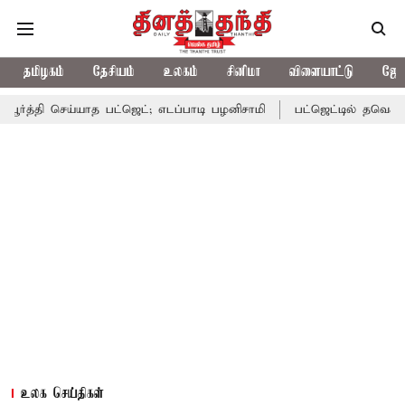
தமிழகம்
தேசியம்
உலகம்
சினிமா
விளையாட்டு
ஜோத
செய்யாத பட்ஜெட்; எடப்பாடி பழனிசாமி
பட்ஜெட்டில் தவெக அரசின் வாக
உலக செய்திகள்