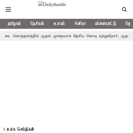
தமிழகம்
தேசியம்
உலகம்
சினிமா
விளையாட்டு
ஜோத
 கொத்தளத்தில் முதல் முறையாக தேசிய கொடி ஏற்றுகிறார், முதல்-அமைச்ச
உலக செய்திகள்