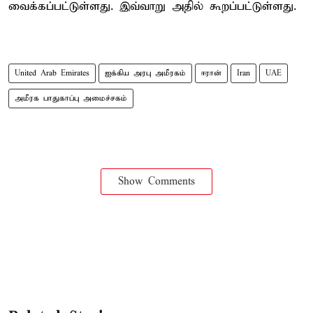
வைக்கப்பட்டுள்ளது. இவ்வாறு அதில் கூறப்பட்டுள்ளது.
United Arab Emirates
ஐக்கிய அரபு அமீரகம்
ஈரான்
Iran
UAE
அமீரக பாதுகாப்பு அமைச்சகம்
Show Comments