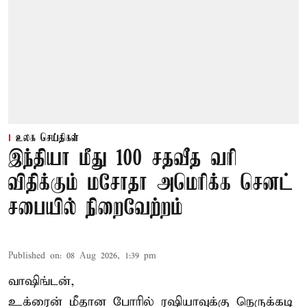
உலக செய்திகள்
இந்தியா மீது 100 சதவீத வரி
விதிக்கும் மசோதா அமெரிக்க செனட்
சபையில் நிறைவேற்றம்
Published on
:
08 Aug 2026, 1:39 pm
வாஷிங்டன்,
உக்ரைன் மீதான போரில் ரஷியாவுக்கு நெருக்கடி