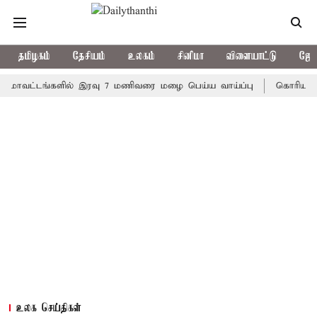
தமிழகம்
தேசியம்
உலகம்
சினிமா
விளையாட்டு
ஜோத
்டங்களில் இரவு 7 மணிவரை மழை பெய்ய வாய்ப்பு
கொரிய பேட்மிண்
உலக செய்திகள்