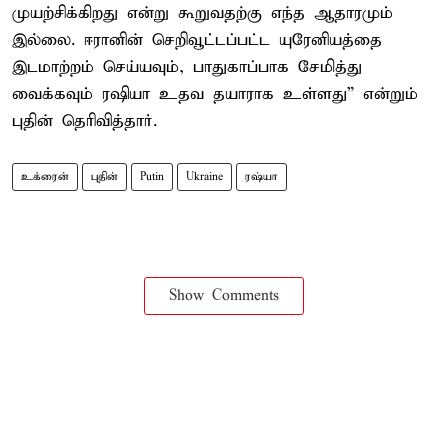
முயற்சிக்கிறது என்று கூறுவதற்கு எந்த ஆதாரமும்
இல்லை. ஈரானின் செறிவூட்டப்பட்ட யுரேனியத்தை
இடமாற்றம் செய்யவும், பாதுகாப்பாக சேமித்து
வைக்கவும் ரஷியா உதவ தயாராக உள்ளது” என்றும்
புதின் தெரிவித்தார்.
உக்ரைன்
புதின்
Putin
Ukraine
ரஷ்யா
Show Comments