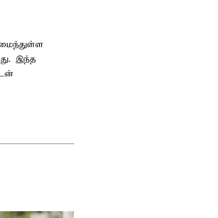
அமைந்துள்ள
து. இந்த
டன்