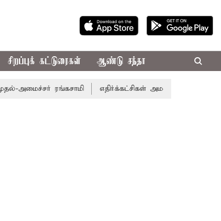
சிறப்புக் கட்டுரைகள்
ஆண்டு சந்தா
மைச்சர் ரங்கசாமி
எதிர்க்கட்சிகள் அமளி: நாடாளுமன்ற இரு 