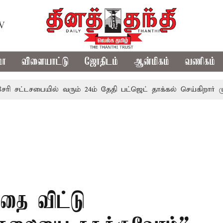
TV
மா
விளையாட்டு
ஜோதிடம்
ஆன்மிகம்
வணிகம்
்டசபையில் வரும் 24ம் தேதி பட்ஜெட் தாக்கல் செய்கிறார் முதல்-அ
்தை விட்டு