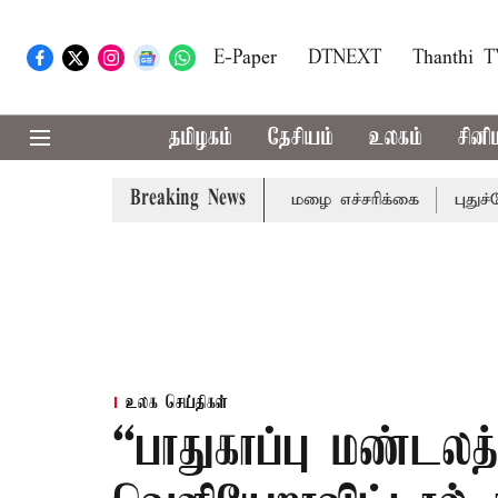
E-Paper
DTNEXT
Thanthi 
தமிழகம்
தேசியம்
உலகம்
சினி
Breaking News
 ஆகிய மாவட்டங்களுக்கு கன மழை எச்சரிக்கை
புதுச்சேரி சட
உலக செய்திகள்
“பாதுகாப்பு மண்டலத