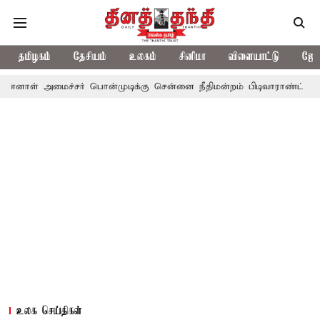
தமிழகம்
தேசியம்
உலகம்
சினிமா
விளையாட்டு
ஜோத
ள் அமைச்சர் பொன்முடிக்கு சென்னை நீதிமன்றம் பிடிவாராண்ட்
தொலை
உலக செய்திகள்