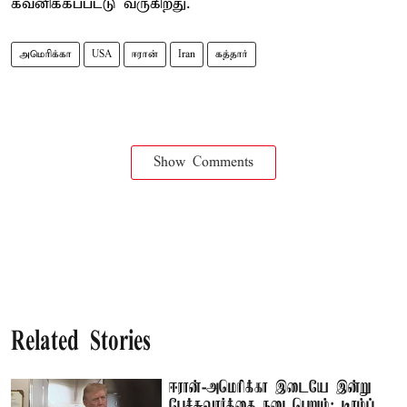
கவனிக்கப்பட்டு வருகிறது.
அமெரிக்கா
USA
ஈரான்
Iran
கத்தார்
Show Comments
Related Stories
ஈரான்-அமெரிக்கா இடையே இன்று
பேச்சுவார்த்தை நடைபெறும்; டிரம்ப்