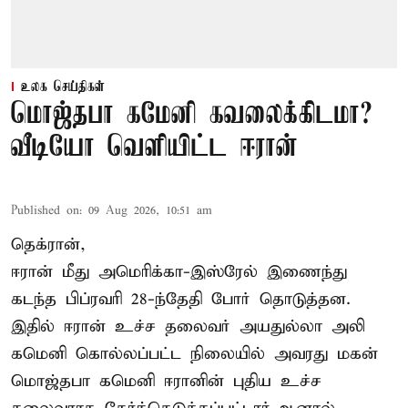
உலக செய்திகள்
மொஜ்தபா கமேனி கவலைக்கிடமா?
வீடியோ வெளியிட்ட ஈரான்
Published on
:
09 Aug 2026, 10:51 am
தெக்ரான்,
ஈரான் மீது அமெரிக்கா-இஸ்ரேல் இணைந்து
கடந்த பிப்ரவரி 28-ந்தேதி போர் தொடுத்தன.
இதில் ஈரான் உச்ச தலைவர் அயதுல்லா அலி
கமெனி கொல்லப்பட்ட நிலையில் அவரது மகன்
மொஜ்தபா கமெனி ஈரானின் புதிய உச்ச