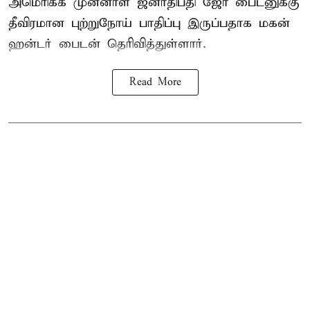
அமெரிக்க முன்னாள் ஜனாதிபதி ஜோ பைடனுக்கு
தீவிரமான புற்றுநோய் பாதிப்பு இருப்பதாக மகன்
ஹன்டர் பைடன் தெரிவித்துள்ளார்.
Read More