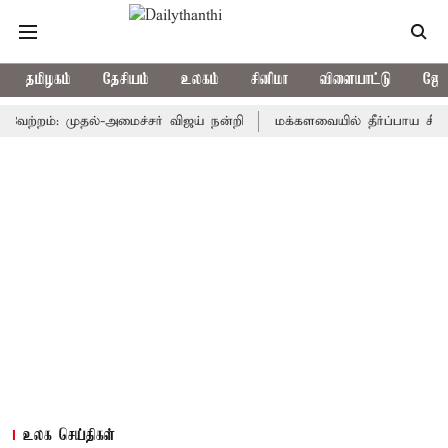
தமிழகம்
தேசியம்
உலகம்
சினிமா
விளையாட்டு
ஜோத
றம்: முதல்-அமைச்சர் விஜய் நன்றி
மக்களவையில் தீர்ப்பாய சீர்திருத
உலக செய்திகள்