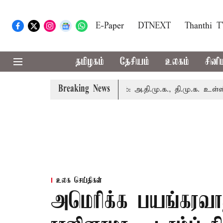
E-Paper
DTNEXT
Thanthi 
தமிழகம்
தேசியம்
உலகம்
சினி
Breaking News
 இன்று எம்.பி.க்கள் கூட்டம்: அ.தி.மு.க., தி.மு.க. உள்ளிட்ட எதி
உலக செய்திகள்
அமெரிக்க பயங்கரவாத