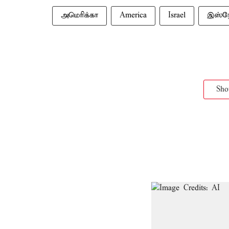
அமெரிக்கா
America
Israel
இஸ்ர
Sh