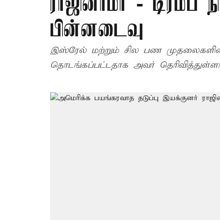
ராஜினாமா - டிரம்ப் நி
பின்னடைவு
இஸ்ரேல் மற்றும் சில பண முதலைகளின
தொடங்கப்பட்டதாக அவர் தெரிவித்துள்ளா