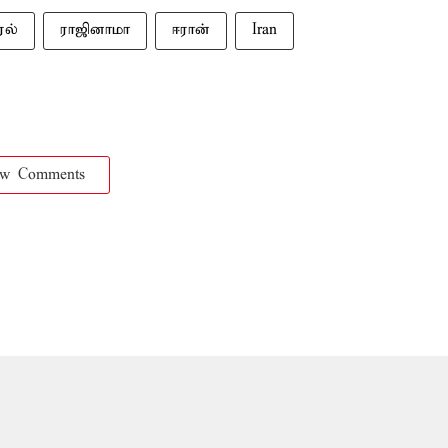
ேல்
ராஜினாமா
ஈரான்
Iran
ow Comments