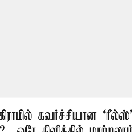
ராமில் கவர்ச்சியான ‘ரீல்ஸ்
.. ஒரே கிளிக்கில் மாற்றலாம