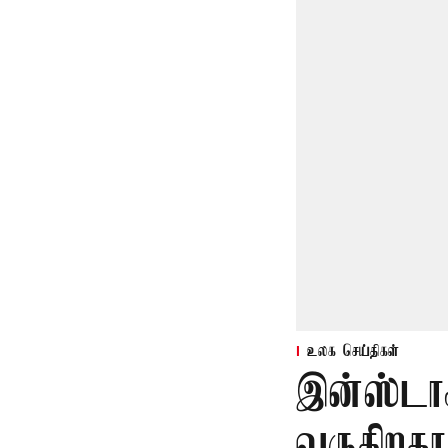
உலக செய்திகள்
இன்ஸ்டாகி
வருகிறதா?