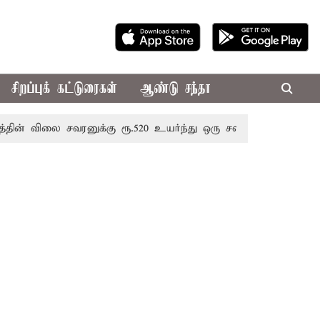
சிறப்புக் கட்டுரைகள்
ஆண்டு சந்தா
லை சவரனுக்கு ரூ.520 உயர்ந்து ஒரு சவரன் ரூ.1,11,720க்கு வ