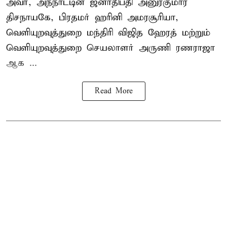
அவர், அந்நாட்டின் ஜனாதிபதி அனுரகுமார
திசநாயகே, பிரதமர் ஹரினி அமரசூரியா,
வெளியுறவுத்துறை மந்திரி விஜித ஹேரத் மற்றும்
வெளியுறவுத்துறை செயலாளர் அருணி ரணராஜா
ஆக ...
Read More