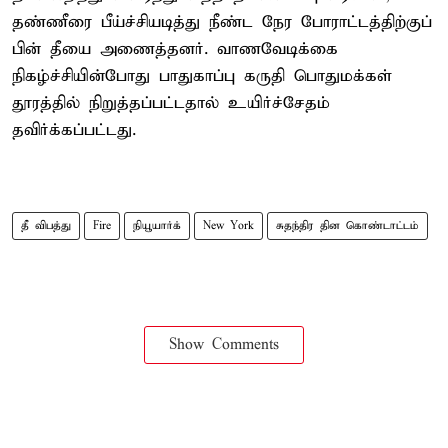
தண்ணீரை பீய்ச்சியடித்து நீண்ட நேர போராட்டத்திற்குப்
பின் தீயை அணைத்தனர். வாணவேடிக்கை
நிகழ்ச்சியின்போது பாதுகாப்பு கருதி பொதுமக்கள்
தூரத்தில் நிறுத்தப்பட்டதால் உயிர்ச்சேதம்
தவிர்க்கப்பட்டது.
தீ விபத்து
Fire
நியூயார்க்
New York
சுதந்திர தின கொண்டாட்டம்
Show Comments