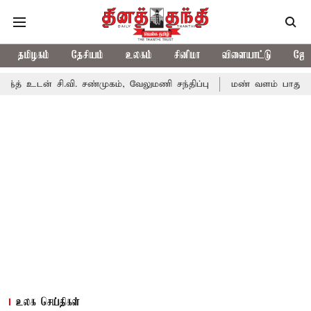
தமிழகம்
தேசியம்
உலகம்
சினிமா
விளையாட்டு
ஜோத
ி.வி. சண்முகம், வேலுமணி சந்திப்பு
மண் வளம் பாதுகாக்க ரசாயன உ
உலக செய்திகள்